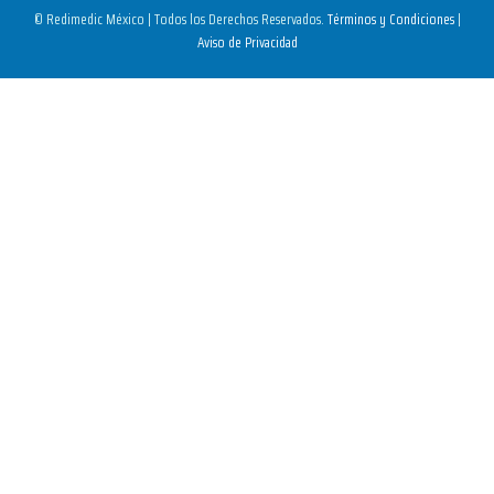
© Redimedic México | Todos los Derechos Reservados.
Términos y Condiciones
|
Aviso de Privacidad