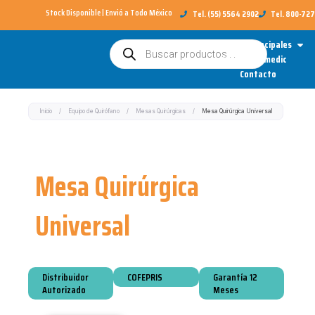
Ir
Stock Disponible | Envió a Todo México​
Tel. (55) 5564 2902
Tel. 800-72
al
Open
Categorías Principales
Búsqueda
contenido
de
Sobre Redimedic
productos
Contacto
Inicio
/
Equipo de Quirófano
/
Mesas Quirúrgicas
/
Mesa Quirúrgica Universal
Mesa Quirúrgica
Universal
Distribuidor
COFEPRIS
Garantía 12
Autorizado
Meses