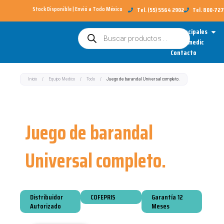
Ir
Stock Disponible | Envió a Todo México​
Tel. (55) 5564 2902
Tel. 800-72
al
Open
Categorías Principales
Búsqueda
contenido
de
Sobre Redimedic
productos
Contacto
Inicio
/
Equipo Medico
/
Todo
/
Juego de barandal Universal completo.
Juego de barandal
Universal completo.
Distribuidor
COFEPRIS
Garantía 12
Autorizado
Meses