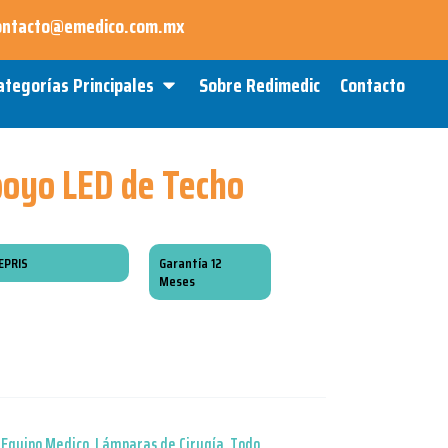
ontacto@emedico.com.mx
Open Categorías Principales
ategorías Principales
Sobre Redimedic
Contacto
oyo LED de Techo
EPRIS
Garantía 12
Meses
,
Equipo Medico
,
Lámparas de Cirugía
,
Todo