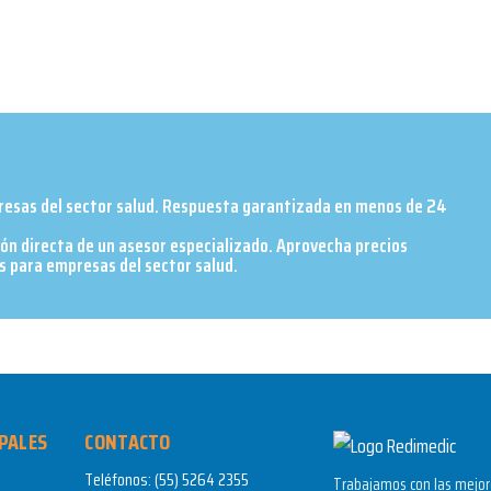
presas del sector salud. Respuesta garantizada en menos de 24
ión directa de un asesor especializado. Aprovecha precios
 para empresas del sector salud.​
PALES
CONTACTO
Teléfonos:
(55) 5264 2355
Trabajamos con las mejore