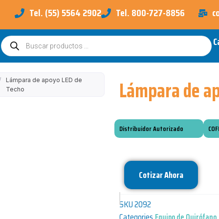
Tel. (55) 5564 2902
Tel. 800-727-8856
c
C
Búsqueda
de
productos
Lámpara de ap
/
Lámpara de apoyo LED de
Techo
Distribuidor Autorizado
COF
Cotizar Ahora
SKU
2092
Categories
Equipo de Quirófano