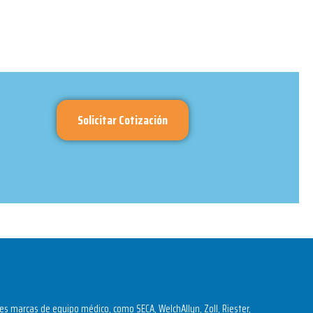
Solicitar Cotización
s marcas de equipo médico, como SECA, WelchAllyn, Zoll, Riester,