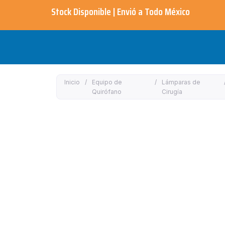
Ir
Stock Disponible | Envió a Todo México​
al
contenido
Inicio
/
Equipo de
/
Lámparas de
Quirófano
Cirugía