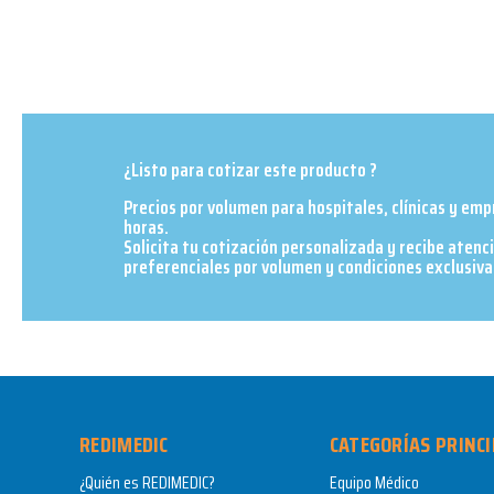
¿Listo para cotizar este producto ?
Precios por volumen para hospitales, clínicas y em
horas.
Solicita tu cotización personalizada y recibe atenc
preferenciales por volumen y condiciones exclusivas
REDIMEDIC
CATEGORÍAS PRINCI
¿Quién es REDIMEDIC?
Equipo Médico