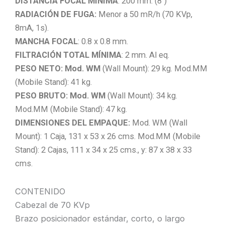
DISTANCIA FOCAL MÍNIMA
: 200 mm. (8″)
RADIACIÓN DE FUGA:
Menor a 50 mR/h (70 KVp,
8mA, 1s).
MANCHA FOCAL
: 0.8 x 0.8 mm.
FILTRACIÓN TOTAL MÍNIMA
: 2 mm. Al eq.
PESO NETO: Mod. WM
(Wall Mount): 29 kg. Mod.MM
(Mobile Stand): 41 kg.
PESO BRUTO: Mod. WM
(Wall Mount): 34 kg.
Mod.MM (Mobile Stand): 47 kg.
DIMENSIONES DEL EMPAQUE:
Mod. WM (Wall
Mount): 1 Caja, 131 x 53 x 26 cms. Mod.MM (Mobile
Stand): 2 Cajas, 111 x 34 x 25 cms., y: 87 x 38 x 33
cms.
CONTENIDO
Cabezal de 70 KVp
Brazo posicionador estándar, corto, o largo