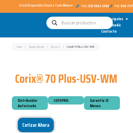
Ir
Stock Disponible | Envió a Todo México​
Tel. (55) 5564 2902
Tel. 800-72
al
Open
Categorías Principales
Búsqueda
contenido
de
Sobre Redimedic
productos
Contacto
Inicio
/
Equipo Dental
/
Rayos X
/
Corix® 70 Plus-USV-WM
Corix® 70 Plus-USV-WM
Distribuidor
COFEPRIS
Garantía 12
Autorizado
Meses
Cotizar Ahora