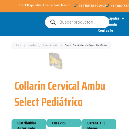
Ir
Stock Disponible | Envió a Todo México​
Tel. (55) 5564 2902
Tel. 800-72
al
Open
Categorías Principales
Búsqueda
contenido
de
Sobre Redimedic
productos
Contacto
Inicio
/
camillas
/
Inmovilización
/
Collarin Cervical Ambu Select Pediátrico
Collarin Cervical Ambu
Select Pediátrico
Distribuidor
COFEPRIS
Garantía 12
Autorizado
Meses