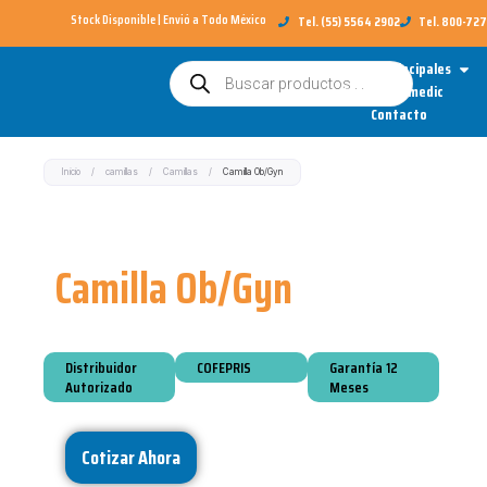
Ir
Stock Disponible | Envió a Todo México​
Tel. (55) 5564 2902
Tel. 800-72
al
Open
Categorías Principales
Búsqueda
contenido
de
Sobre Redimedic
productos
Contacto
Inicio
/
camillas
/
Camillas
/
Camilla Ob/Gyn
Camilla Ob/Gyn
Distribuidor
COFEPRIS
Garantía 12
Autorizado
Meses
Cotizar Ahora