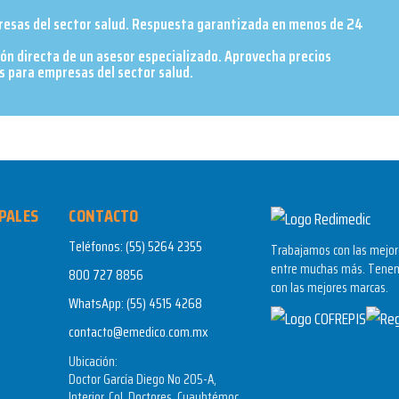
presas del sector salud. Respuesta garantizada en menos de 24
ión directa de un asesor especializado. Aprovecha precios
 para empresas del sector salud.​
PALES
CONTACTO
Teléfonos:
(55) 5264 2355
Trabajamos con las mejore
entre muchas más. Tenem
800 727 8856
con las mejores marcas.
WhatsApp:
(55) 4515 4268
contacto@emedico.com.mx
Ubicación:
Doctor García Diego No 205-A,
Interior, Col. Doctores, Cuauhtémoc,