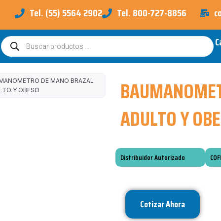
Tel. (55) 5564 2902
Tel. 800-727-8856
c
C
Búsqueda
de
productos
BAUMANOMET
MANOMETRO DE MANO BRAZAL
LTO Y OBESO
ADULTO Y OB
Distribuidor Autorizado
COF
Cotizar Ahora