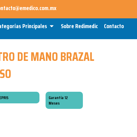
ontacto@emedico.com.mx
Open Categorías Principales
ategorías Principales
Sobre Redimedic
Contacto
RO DE MANO BRAZAL
ESO
EPRIS
Garantía 12
Meses