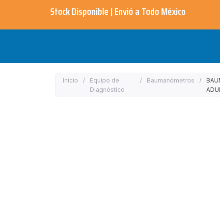
Ir
Stock Disponible | Envió a Todo México​
al
contenido
Inicio
/
Equipo de
/
Baumanómetros
/
BAU
Diagnóstico
ADU