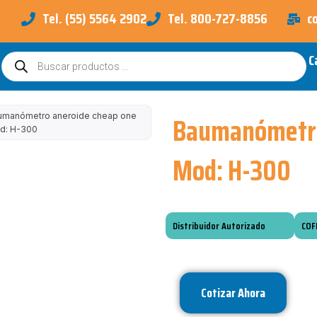
Tel. (55) 5564 2902
Tel. 800-727-8856
c
C
Búsqueda
de
productos
Baumanómetro
umanómetro aneroide cheap one
d: H-300
Mod: H-300
Distribuidor Autorizado
COF
Cotizar Ahora