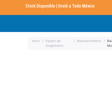
Ir
Stock Disponible | Envió a Todo México​
al
contenido
Inicio
/
Equipo de
/
Baumanómetros
/
Ba
Diagnóstico
Mo