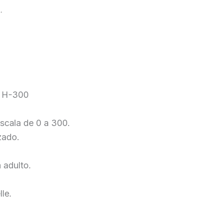
.
: H-300
cala de 0 a 300.
zado.
 adulto.
le.