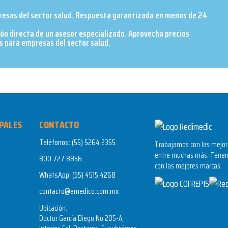
presas del sector salud. Respuesta garantizada en menos de 24
ión directa de un asesor especializado. Aprovecha precios
 para empresas del sector salud.​
PALES
CONTACTO
Teléfonos:
(55) 5264 2355
Trabajamos con las mejore
entre muchas más. Tenem
800 727 8856
con las mejores marcas.
WhatsApp:
(55) 4515 4268
contacto@emedico.com.mx
Ubicación:
Doctor García Diego No 205-A,