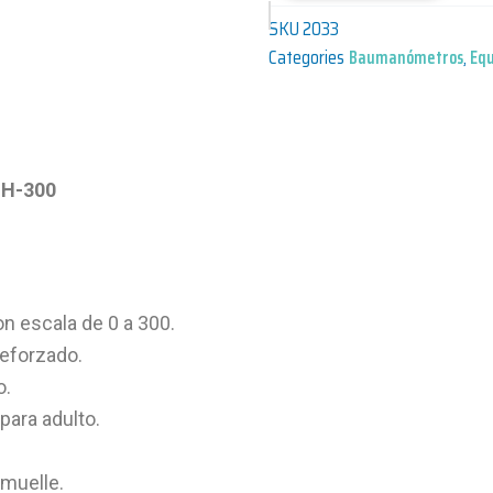
SKU
2033
Categories
Baumanómetros
,
Equ
 H-300
n escala de 0 a 300.
eforzado.
o.
para adulto.
 muelle.