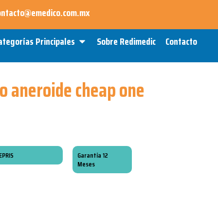
ontacto@emedico.com.mx
Open Categorías Principales
ategorías Principales
Sobre Redimedic
Contacto
 aneroide cheap one
EPRIS
Garantía 12
Meses