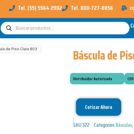
Tel. (55) 5564 2902
Tel. 800-727-8856
c
C
Búsqueda
de
productos
Báscula de Pis
ula de Piso Clara 803
Distribuidor Autorizado
COF
Cotizar Ahora
SKU
322
Categories
Básculas
,