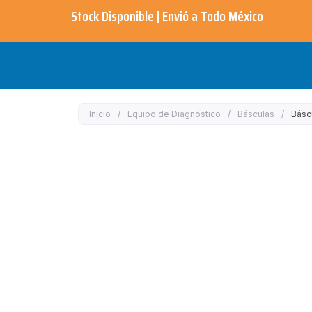
Ir
Stock Disponible | Envió a Todo México​
al
contenido
Inicio
/
Equipo de Diagnóstico
/
Básculas
/
Básc