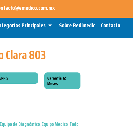
ontacto@emedico.com.mx
Open Categorías Principales
ategorías Principales
Sobre Redimedic
Contacto
o Clara 803
EPRIS
Garantía 12
Meses
Equipo de Diagnóstico
,
Equipo Medico
,
Todo