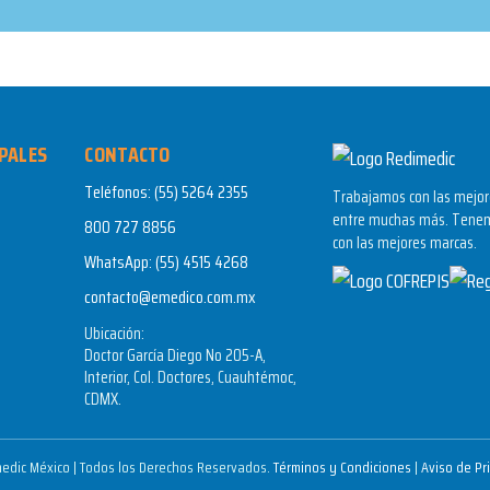
PALES
CONTACTO
Teléfonos:
(55) 5264 2355
Trabajamos con las mejore
entre muchas más. Tenem
800 727 8856
con las mejores marcas.
WhatsApp:
(55) 4515 4268
contacto@emedico.com.mx
Ubicación:
Doctor García Diego No 205-A,
Interior, Col. Doctores, Cuauhtémoc,
CDMX.
edic México | Todos los Derechos Reservados.
Términos y Condiciones
|
Aviso de Pr