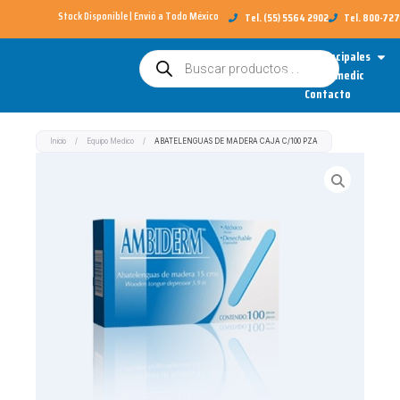
Ir
Stock Disponible | Envió a Todo México​
Tel. (55) 5564 2902
Tel. 800-72
al
Open
Categorías Principales
Búsqueda
contenido
de
Sobre Redimedic
productos
Contacto
Inicio
/
Equipo Medico
/
ABATELENGUAS DE MADERA CAJA C/100 PZA