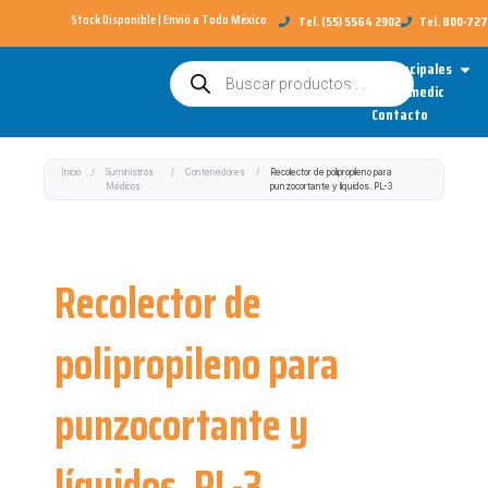
Ir
Stock Disponible | Envió a Todo México​
Tel. (55) 5564 2902
Tel. 800-72
al
Open
Categorías Principales
Búsqueda
contenido
de
Sobre Redimedic
productos
Contacto
Inicio
/
Suministros
/
Contenedores
/
Recolector de polipropileno para
Médicos
punzocortante y líquidos. PL-3
Recolector de
polipropileno para
punzocortante y
líquidos. PL-3