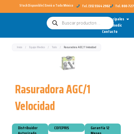
Ir
Stock Disponible | Envió a Todo México​
Tel. (55) 5564 2902
Tel. 800-72
al
Open
Categorías Principales
Búsqueda
contenido
de
Sobre Redimedic
productos
Contacto
Inicio
/
Equipo Medico
/
Todo
/
Rasuradora AGC/1 Velocidad
Rasuradora AGC/1
Velocidad
Distribuidor
COFEPRIS
Garantía 12
Autorizado
Meses