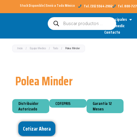
Ir
Stock Disponible | Envió a Todo México​
Tel. (55) 5564 2902
Tel. 800-72
al
Open
Categorías Principales
Búsqueda
contenido
de
Sobre Redimedic
productos
Contacto
Inicio
/
Equipo Medico
/
Todo
/
Polea Minder
Polea Minder
Distribuidor
COFEPRIS
Garantía 12
Autorizado
Meses
Cotizar Ahora