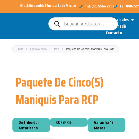
Ir
Stock Disponible | Envió a Todo México​
Tel. (55) 5564 2902
Tel. 800-72
al
Open
Categorías Principales
Búsqueda
contenido
de
Sobre Redimedic
productos
Contacto
Inicio
/
Equipo Medico
/
Todo
/
Paquete De Cinco(5) Maniquís Para RCP
Paquete De Cinco(5)
Maniquís Para RCP
Distribuidor
COFEPRIS
Garantía 12
Autorizado
Meses