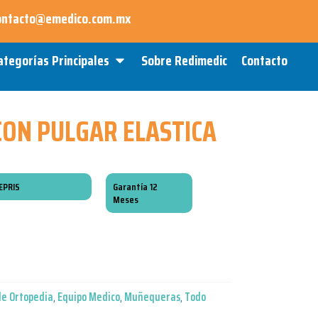
ontacto@emedico.com.mx
Open Categorías Principales
ategorías Principales
Sobre Redimedic
Contacto
ON PULGAR ELASTICA
EPRIS
Garantía 12
Meses
de Ortopedia
,
Equipo Medico
,
Muñequeras
,
Todo