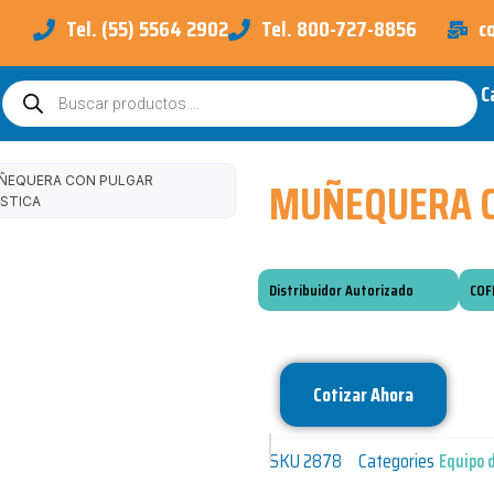
Tel. (55) 5564 2902
Tel. 800-727-8856
c
C
Búsqueda
de
productos
MUÑEQUERA C
ÑEQUERA CON PULGAR
ASTICA
Distribuidor Autorizado
COF
Cotizar Ahora
SKU
2878
Categories
Equipo 