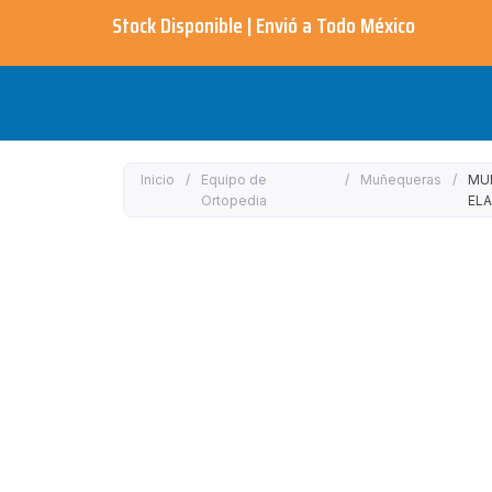
Ir
Stock Disponible | Envió a Todo México​
al
contenido
Inicio
/
Equipo de
/
Muñequeras
/
MU
Ortopedia
EL