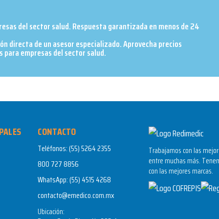
presas del sector salud. Respuesta garantizada en menos de 24
ión directa de un asesor especializado. Aprovecha precios
 para empresas del sector salud.​
PALES
CONTACTO
Teléfonos:
(55) 5264 2355
Trabajamos con las mejore
entre muchas más. Tenem
800 727 8856
con las mejores marcas.
WhatsApp:
(55) 4515 4268
contacto@emedico.com.mx
Ubicación: