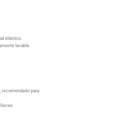
l elástico.
amente lavable.
ca, recomendado para
uñecas.