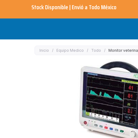
Ir
Stock Disponible | Envió a Todo México​
al
contenido
Inicio
/
Equipo Medico
/
Todo
/
Monitor veterin