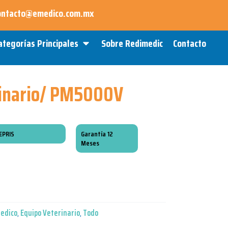
ontacto@emedico.com.mx
Open Categorías Principales
ategorías Principales
Sobre Redimedic
Contacto
rinario/ PM5000V
EPRIS
Garantía 12
Meses
Medico
,
Equipo Veterinario
,
Todo