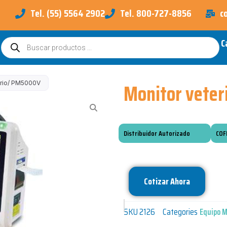
Tel. (55) 5564 2902
Tel. 800-727-8856
c
C
Búsqueda
de
productos
Monitor vete
ario/ PM5000V
Distribuidor Autorizado
COF
Cotizar Ahora
SKU
2126
Categories
Equipo 