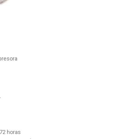
presora
.
 72 horas