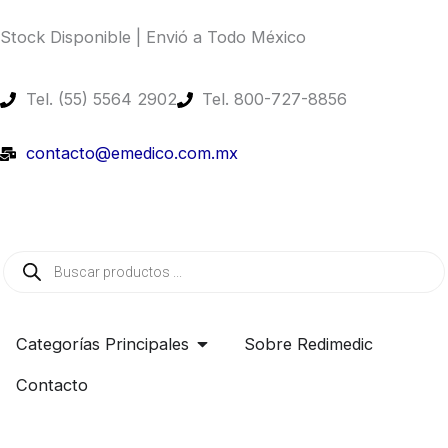
Ir
Stock Disponible | Envió a Todo México​
al
contenido
Tel. (55) 5564 2902
Tel. 800-727-8856
contacto@emedico.com.mx
Búsqueda
de
productos
Open Categorías Principales
Categorías Principales
Sobre Redimedic
Contacto