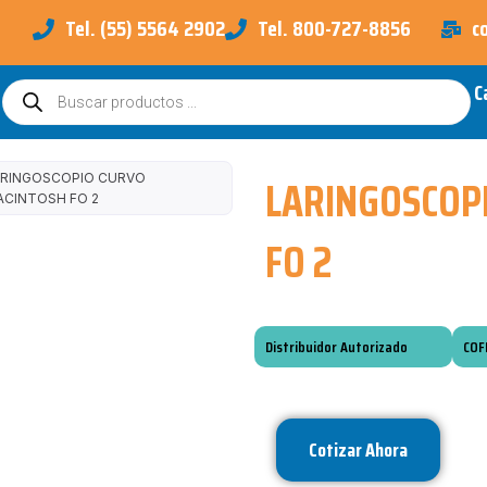
Tel. (55) 5564 2902
Tel. 800-727-8856
c
C
Búsqueda
de
productos
LARINGOSCOP
ARINGOSCOPIO CURVO
ACINTOSH FO 2
FO 2
Distribuidor Autorizado
COF
Cotizar Ahora