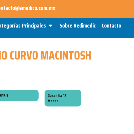
ontacto@emedico.com.mx
Open Categorías Principales
ategorías Principales
Sobre Redimedic
Contacto
IO CURVO MACINTOSH
EPRIS
Garantía 12
Meses