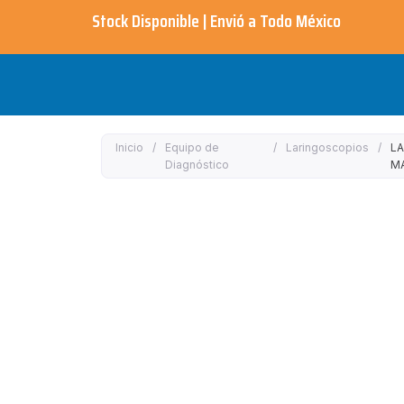
Ir
Stock Disponible | Envió a Todo México​
al
contenido
Inicio
/
Equipo de
/
Laringoscopios
/
L
Diagnóstico
M