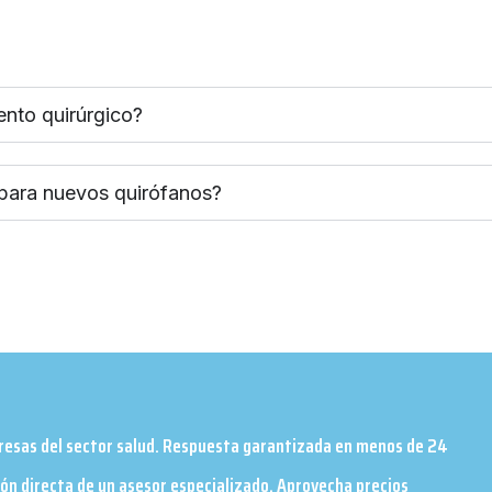
ento quirúrgico?
 para nuevos quirófanos?
presas del sector salud. Respuesta garantizada en menos de 24
ión directa de un asesor especializado. Aprovecha precios