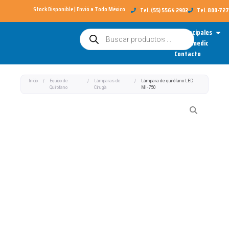
Ir
Stock Disponible | Envió a Todo México​
Tel. (55) 5564 2902
Tel. 800-72
al
Open
Categorías Principales
Búsqueda
contenido
de
Sobre Redimedic
productos
Contacto
Inicio
/
Equipo de
/
Lámparas de
/
Lámpara de quirófano LED
Quirófano
Cirugía
MI-750