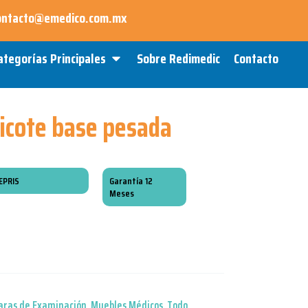
ontacto@emedico.com.mx
Open Categorías Principales
ategorías Principales
Sobre Redimedic
Contacto
icote base pesada
EPRIS
Garantía 12
Meses
ras de Examinación
,
Muebles Médicos
,
Todo