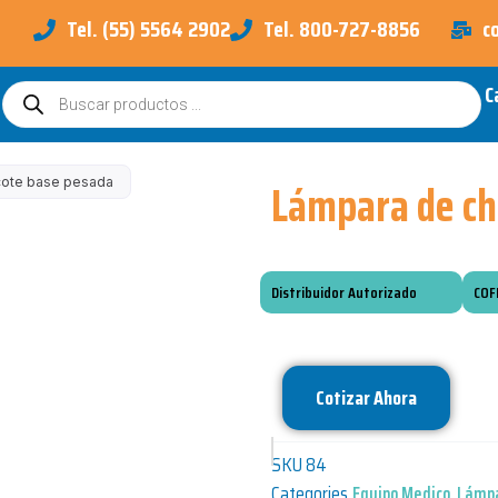
Tel. (55) 5564 2902
Tel. 800-727-8856
c
C
Búsqueda
de
productos
Lámpara de ch
cote base pesada
Distribuidor Autorizado
COF
Cotizar Ahora
SKU
84
Categories
Equipo Medico
,
Lámpa