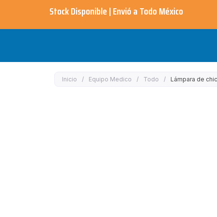
Ir
Stock Disponible | Envió a Todo México​
al
contenido
Inicio
/
Equipo Medico
/
Todo
/
Lámpara de chi