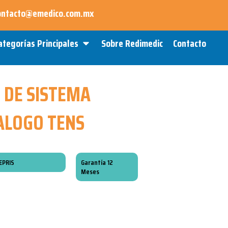
ontacto@emedico.com.mx
Open Categorías Principales
ategorías Principales
Sobre Redimedic
Contacto
 DE SISTEMA
ALOGO TENS
EPRIS
Garantía 12
Meses