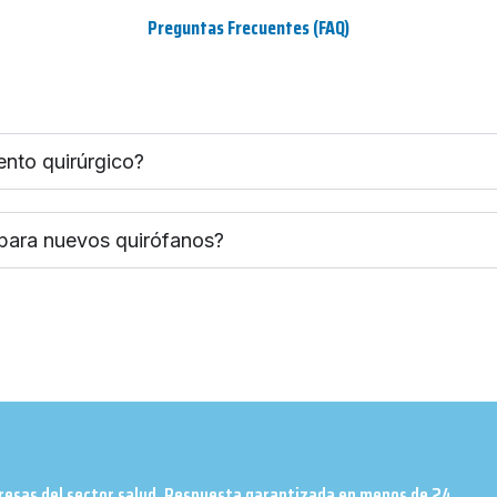
Preguntas Frecuentes (FAQ)
ento quirúrgico?
 para nuevos quirófanos?
presas del sector salud. Respuesta garantizada en menos de 24