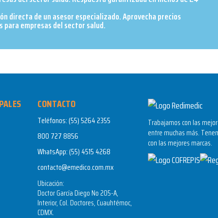
ión directa de un asesor especializado. Aprovecha precios
 para empresas del sector salud.​
PALES
CONTACTO
Teléfonos:
(55) 5264 2355
Trabajamos con las mejore
entre muchas más. Tenem
800 727 8856
con las mejores marcas.
WhatsApp:
(55) 4515 4268
contacto@emedico.com.mx
Ubicación:
Doctor García Diego No 205-A,
Interior, Col. Doctores, Cuauhtémoc,
CDMX.