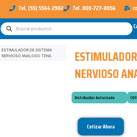
Tel. (55) 5564 2902
Tel. 800-727-8856
c
C
Búsqueda
de
productos
ESTIMULADOR
ESTIMULADOR DE SISTEMA
NERVIOSO ANALOGO TENS
NERVIOSO AN
Distribuidor Autorizado
COF
Cotizar Ahora