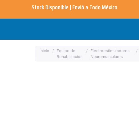
Ir
Stock Disponible | Envió a Todo México​
al
contenido
Inicio
/
Equipo de
/
Electroestimuladores
/
Rehabilitación
Neuromusculares