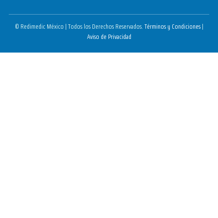
© Redimedic México | Todos los Derechos Reservados.
Términos y Condiciones
|
Aviso de Privacidad