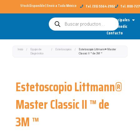
Ir
Stock Disponible | Envió a Todo México​
Tel. (55) 5564 2902
Tel. 800-72
al
Open
Categorías Principales
Búsqueda
contenido
de
Sobre Redimedic
productos
Contacto
Inicio
/
Equipo de
/
Estetoscopios
/
Estetoscopio Littmann® Master
Diagnóstico
Classic II ™ de 3M ™
Estetoscopio Littmann®
Master Classic II ™ de
3M ™