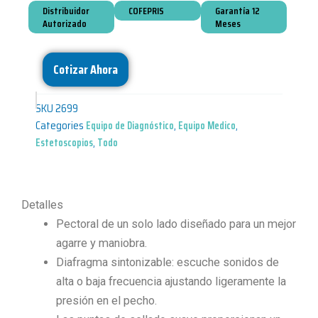
Distribuidor
COFEPRIS
Garantía 12
Autorizado
Meses
Cotizar Ahora
SKU
2699
Categories
Equipo de Diagnóstico
,
Equipo Medico
,
Estetoscopios
,
Todo
Detalles
Pectoral de un solo lado diseñado para un mejor
agarre y maniobra.
Diafragma sintonizable: escuche sonidos de
alta o baja frecuencia ajustando ligeramente la
presión en el pecho.