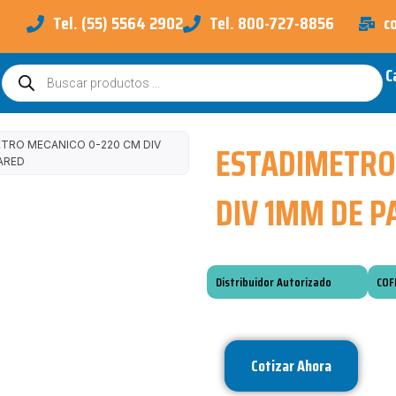
Tel. (55) 5564 2902
Tel. 800-727-8856
c
C
Búsqueda
de
productos
ESTADIMETRO
TRO MECANICO 0-220 CM DIV
ARED
DIV 1MM DE P
Distribuidor Autorizado
COF
Cotizar Ahora