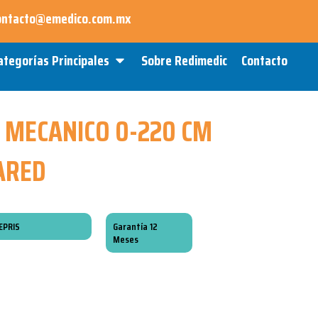
ontacto@emedico.com.mx
Open Categorías Principales
ategorías Principales
Sobre Redimedic
Contacto
 MECANICO 0-220 CM
ARED
EPRIS
Garantía 12
Meses