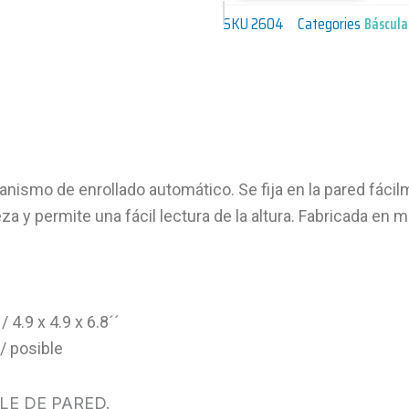
SKU
2604
Categories
Báscula
smo de enrollado automático. Se fija en la pared fácilmen
 y permite una fácil lectura de la altura. Fabricada en me
4.9 x 4.9 x 6.8´´
/ posible
LE DE PARED.