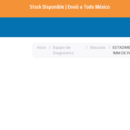
Ir
Stock Disponible | Envió a Todo México​
al
contenido
Inicio
/
Equipo de
/
Básculas
/
ESTADIME
Diagnóstico
1MM DE P