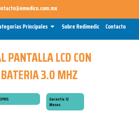
ontacto@emedico.com.mx
Open Categorías Principales
ategorías Principales
Sobre Redimedic
Contacto
L PANTALLA LCD CON
 BATERIA 3.0 MHZ
EPRIS
Garantía 12
Meses