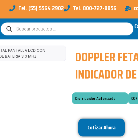
Tel. (55) 5564 2902
Tel. 800-727-8856
c
C
Búsqueda
de
productos
DOPPLER FETA
TAL PANTALLA LCD CON
DE BATERIA 3.0 MHZ
INDICADOR DE
Distribuidor Autorizado
COF
Cotizar Ahora