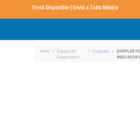
Ir
Stock Disponible | Envió a Todo México​
al
contenido
Inicio
/
Equipo de
/
Dopplers
/
DOPPLER FE
Diagnóstico
INDICADOR 