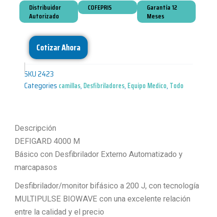
Distribuidor
COFEPRIS
Garantía 12
Autorizado
Meses
Cotizar Ahora
SKU
2423
Categories
camillas
,
Desfibriladores
,
Equipo Medico
,
Todo
Descripción
DEFIGARD 4000 M
Básico con Desfibrilador Externo Automatizado y
marcapasos
Desfibrilador/monitor bifásico a 200 J, con tecnología
MULTIPULSE BIOWAVE con una excelente relación
entre la calidad y el precio