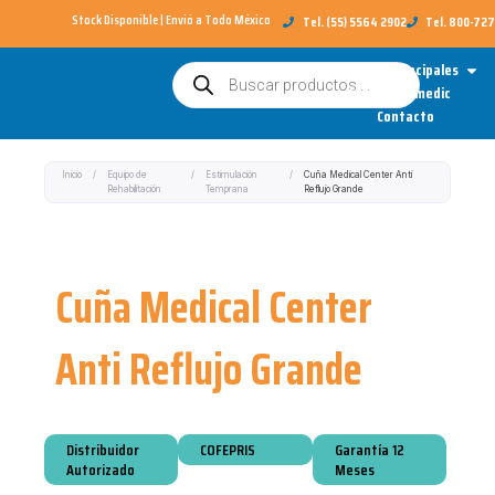
Ir
Stock Disponible | Envió a Todo México​
Tel. (55) 5564 2902
Tel. 800-72
al
Open
Categorías Principales
Búsqueda
contenido
de
Sobre Redimedic
productos
Contacto
Inicio
/
Equipo de
/
Estimulación
/
Cuña Medical Center Anti
Rehabilitación
Temprana
Reflujo Grande
Cuña Medical Center
Anti Reflujo Grande
Distribuidor
COFEPRIS
Garantía 12
Autorizado
Meses