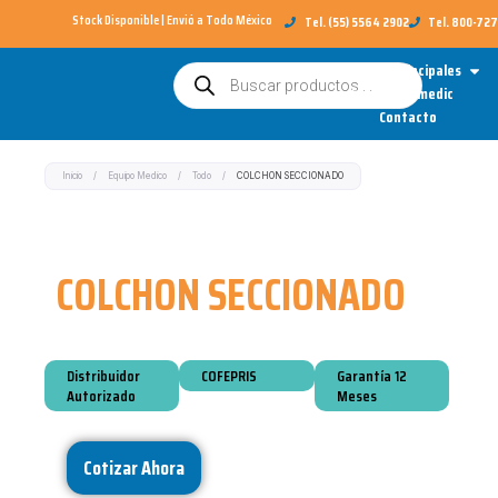
Ir
Stock Disponible | Envió a Todo México​
Tel. (55) 5564 2902
Tel. 800-72
al
Open
Categorías Principales
Búsqueda
contenido
de
Sobre Redimedic
productos
Contacto
Inicio
/
Equipo Medico
/
Todo
/
COLCHON SECCIONADO
COLCHON SECCIONADO
Distribuidor
COFEPRIS
Garantía 12
Autorizado
Meses
Cotizar Ahora