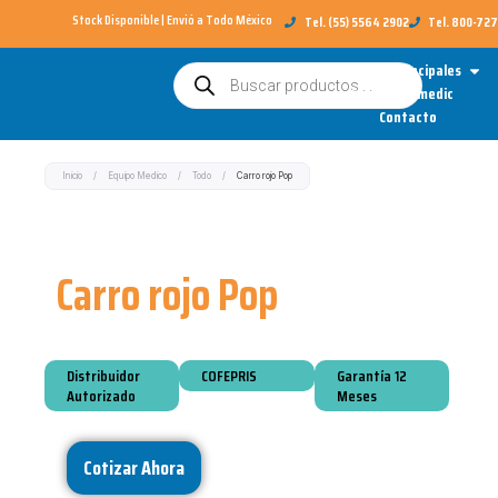
Ir
Stock Disponible | Envió a Todo México​
Tel. (55) 5564 2902
Tel. 800-72
al
Open
Categorías Principales
Búsqueda
contenido
de
Sobre Redimedic
productos
Contacto
Inicio
/
Equipo Medico
/
Todo
/
Carro rojo Pop
Carro rojo Pop
Distribuidor
COFEPRIS
Garantía 12
Autorizado
Meses
Cotizar Ahora