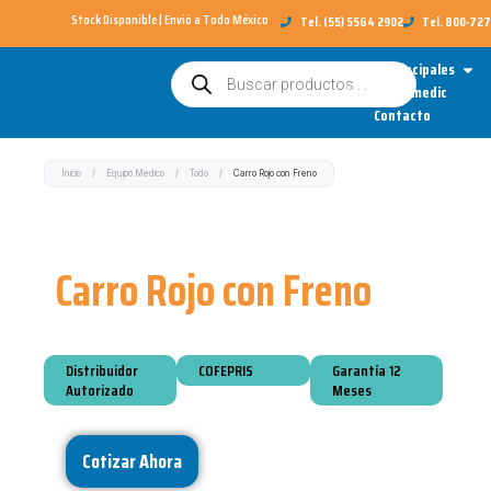
Ir
Stock Disponible | Envió a Todo México​
Tel. (55) 5564 2902
Tel. 800-72
al
Open
Categorías Principales
Búsqueda
contenido
de
Sobre Redimedic
productos
Contacto
Inicio
/
Equipo Medico
/
Todo
/
Carro Rojo con Freno
Carro Rojo con Freno
Distribuidor
COFEPRIS
Garantía 12
Autorizado
Meses
Cotizar Ahora