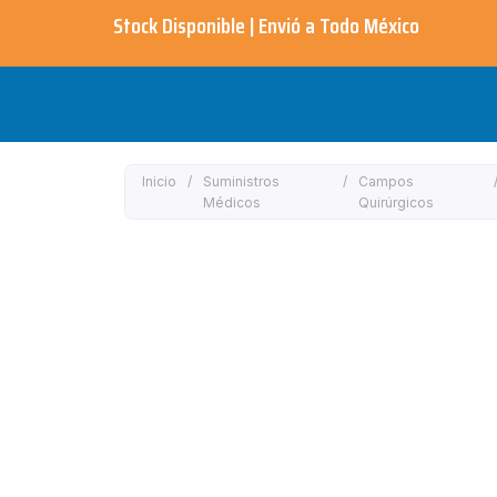
Ir
Stock Disponible | Envió a Todo México​
al
contenido
Inicio
/
Suministros
/
Campos
Médicos
Quirúrgicos