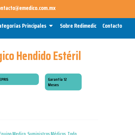
ontacto@emedico.com.mx
Open Categorías Principales
ategorías Principales
Sobre Redimedic
Contacto
ico Hendido Estéril
EPRIS
Garantía 12
Meses
Equipo Medico
,
Suministros Médicos
,
Todo