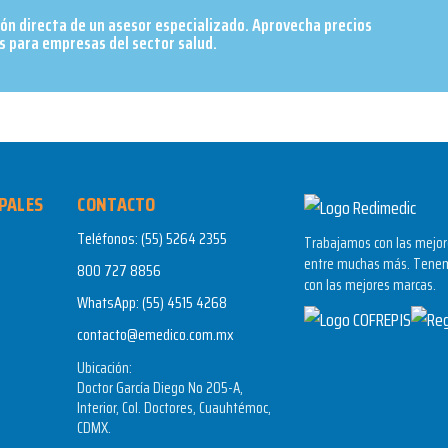
ión directa de un asesor especializado. Aprovecha precios
 para empresas del sector salud.​
PALES
CONTACTO
Teléfonos:
(55) 5264 2355
Trabajamos con las mejore
entre muchas más. Tenem
800 727 8856
con las mejores marcas.
WhatsApp:
(55) 4515 4268
contacto@emedico.com.mx
Ubicación:
Doctor García Diego No 205-A,
Interior, Col. Doctores, Cuauhtémoc,
CDMX.