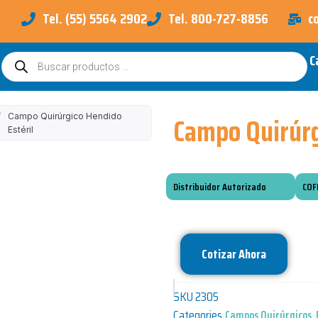
Tel. (55) 5564 2902
Tel. 800-727-8856
c
C
Búsqueda
de
productos
Campo Quirúrg
/
Campo Quirúrgico Hendido
Estéril
Distribuidor Autorizado
COF
Cotizar Ahora
SKU
2305
Categories
Campos Quirúrgicos
,