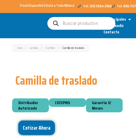
Ir
Stock Disponible | Envió a Todo México​
Tel. (55) 5564 2902
Tel. 800-72
al
Open
Categorías Principales
Búsqueda
contenido
de
Sobre Redimedic
productos
Contacto
Inicio
/
camillas
/
Camillas
/
Camilla de traslado
Camilla de traslado
Distribuidor
COFEPRIS
Garantía 12
Autorizado
Meses
Cotizar Ahora