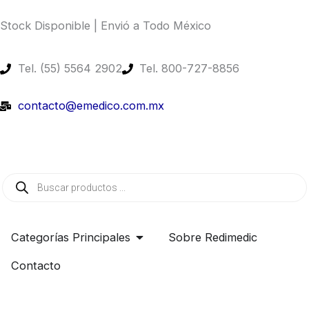
Ir
Stock Disponible | Envió a Todo México​
al
contenido
Tel. (55) 5564 2902
Tel. 800-727-8856
contacto@emedico.com.mx
Búsqueda
de
productos
Open Categorías Principales
Categorías Principales
Sobre Redimedic
Contacto