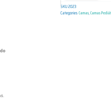
SKU
2023
Categories
Camas
,
Camas Pediát
ado
ms.