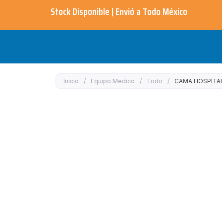
Ir
Stock Disponible | Envió a Todo México​
al
contenido
Inicio
/
Equipo Medico
/
Todo
/
CAMA HOSPITAL