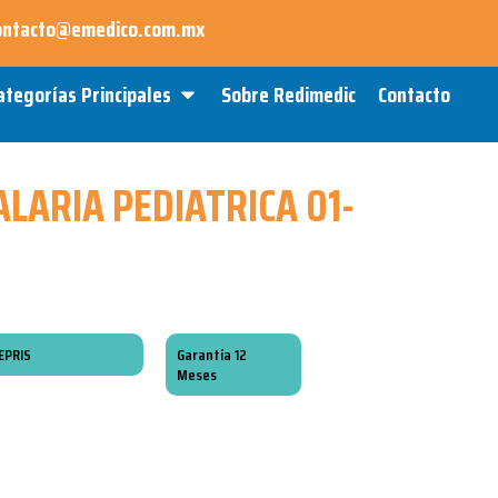
ontacto@emedico.com.mx
Open Categorías Principales
ategorías Principales
Sobre Redimedic
Contacto
LARIA PEDIATRICA 01-
EPRIS
Garantía 12
Meses