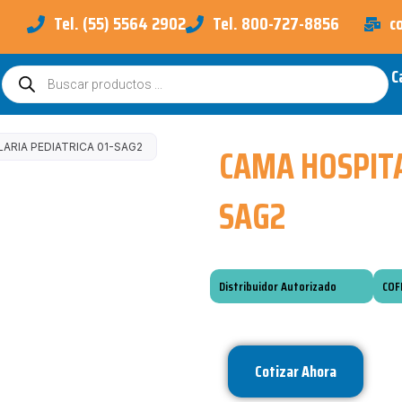
Tel. (55) 5564 2902
Tel. 800-727-8856
c
C
Búsqueda
de
productos
CAMA HOSPITA
ARIA PEDIATRICA 01-SAG2
SAG2
Distribuidor Autorizado
COF
Cotizar Ahora