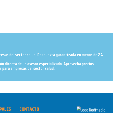
presas del sector salud. Respuesta garantizada en menos de 24
ión directa de un asesor especializado. Aprovecha precios
 para empresas del sector salud.​
PALES
CONTACTO