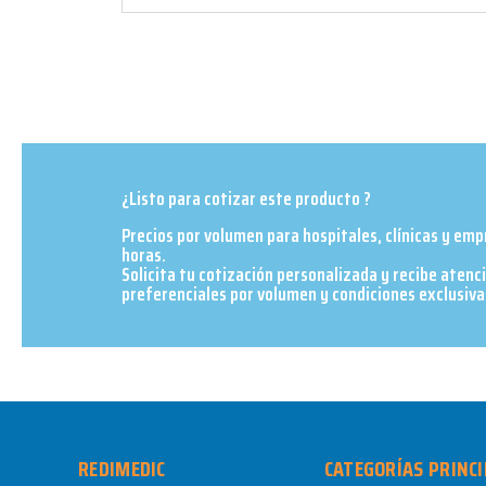
¿Listo para cotizar este producto ?
Precios por volumen para hospitales, clínicas y em
horas.
Solicita tu cotización personalizada y recibe atenc
preferenciales por volumen y condiciones exclusivas
REDIMEDIC
CATEGORÍAS PRINCI