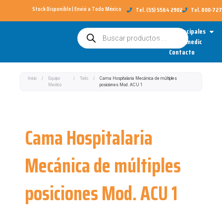
Ir
Stock Disponible | Envió a Todo México​
Tel. (55) 5564 2902
Tel. 800-72
al
Open
Categorías Principales
Búsqueda
contenido
de
Sobre Redimedic
productos
Contacto
Inicio
/
Equipo
/
Todo
/
Cama Hospitalaria Mecánica de múltiples
Medico
posiciones Mod. ACU 1
Cama Hospitalaria
Mecánica de múltiples
posiciones Mod. ACU 1