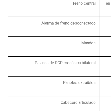
Freno central
en
Alarma de freno desconectado
Mandos
Palanca de RCP mecánica bilateral
Paneles extraíbles
Cabecero articulado