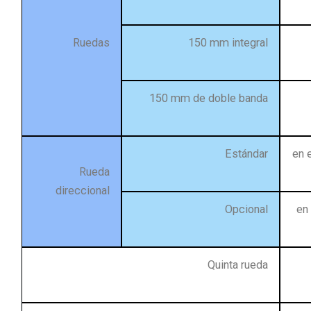
Ruedas
150 mm integral
150 mm de doble banda
Estándar
en 
Rueda
direccional
Opcional
en
Quinta rueda