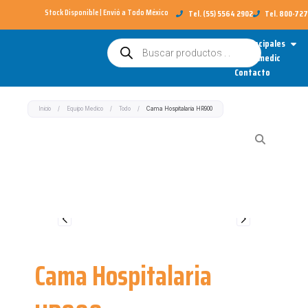
Ir
Stock Disponible | Envió a Todo México​
Tel. (55) 5564 2902
Tel. 800-72
al
Open
Categorías Principales
Búsqueda
contenido
de
Sobre Redimedic
productos
Contacto
Inicio
/
Equipo Medico
/
Todo
/
Cama Hospitalaria HR900
Cama Hospitalaria