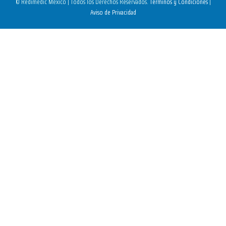
© Redimedic México | Todos los Derechos Reservados.
Términos y Condiciones
|
Aviso de Privacidad