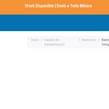
Ir
Stock Disponible | Envió a Todo México​
al
contenido
Inicio
/
Equipo de
/
Bastones
/
Bast
Rehabilitación
Orto