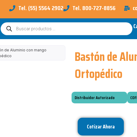
Tel. (55) 5564 2902
Tel. 800-727-8856
c
C
Búsqueda
de
productos
Bastón de Alu
ón de Aluminio con mango
pédico
Ortopédico
Distribuidor Autorizado
COF
Cotizar Ahora