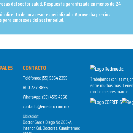
presas del sector salud. Respuesta garantizada en menos de 24
ión directa de un asesor especializado. Aprovecha precios
 para empresas del sector salud.​
PALES
CONTACTO
Teléfonos:
(55) 5264 2355
Trabajamos con las mejore
entre muchas más. Tenem
800 727 8856
con las mejores marcas.
WhatsApp:
(55) 4515 4268
contacto@emedico.com.mx
Ubicación:
Doctor García Diego No 205-A,
Interior, Col. Doctores, Cuauhtémoc,