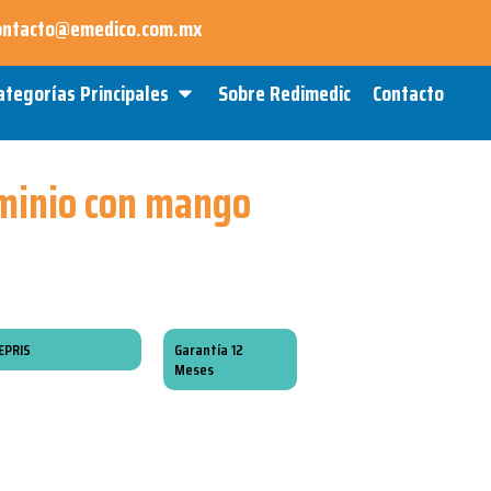
ontacto@emedico.com.mx
Open Categorías Principales
ategorías Principales
Sobre Redimedic
Contacto
minio con mango
EPRIS
Garantía 12
Meses