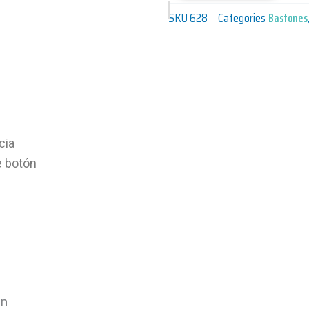
SKU
628
Categories
Bastones
cia
e botón
ón