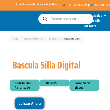
Ir
Stock Disponible | Envió a Todo México​
Tel. (55) 5564 2902
Tel. 800-72
al
Open
Categorías Principales
Búsqueda
contenido
de
Sobre Redimedic
productos
Contacto
Inicio
/
Equipo de Diagnóstico
/
Básculas
/
Bascula Silla Digital
Bascula Silla Digital
Distribuidor
COFEPRIS
Garantía 12
Autorizado
Meses
Cotizar Ahora