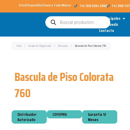
Ir
Stock Disponible | Envió a Todo México​
Tel. (55) 5564 2902
Tel. 800-72
al
Open
Categorías Principales
Búsqueda
contenido
de
Sobre Redimedic
productos
Contacto
Inicio
/
Equipo de Diagnóstico
/
Básculas
/
Bascula de Piso Colorata 760
Bascula de Piso Colorata
760
Distribuidor
COFEPRIS
Garantía 12
Autorizado
Meses