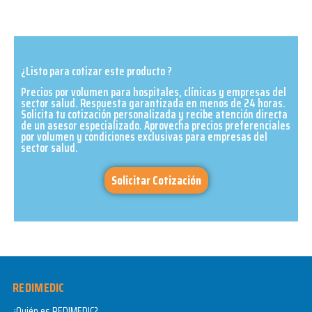
¿Listo para cotizar este producto ?
Precios por volumen para hospitales, clínicas y empresas del
sector salud. Respuesta garantizada en menos de 24 horas.
Solicita tu cotización personalizada y recibe atención directa
de un asesor especializado. Aprovecha precios preferenciales
por volumen y condiciones exclusivas para empresas del
sector salud.​
Solicitar Cotización
REDIMEDIC
¿Quién es REDIMEDIC?