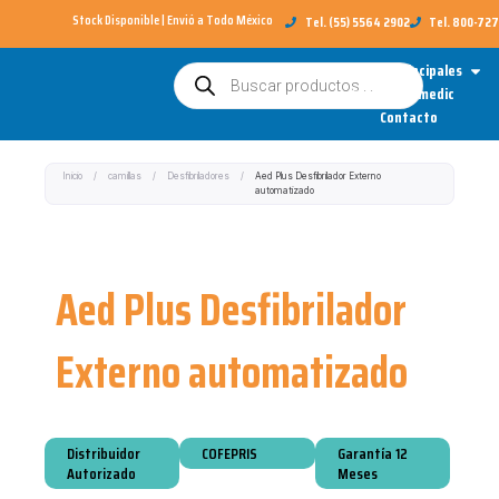
Ir
Stock Disponible | Envió a Todo México​
Tel. (55) 5564 2902
Tel. 800-72
al
Open
Categorías Principales
Búsqueda
contenido
de
Sobre Redimedic
productos
Contacto
Inicio
/
camillas
/
Desfibriladores
/
Aed Plus Desfibrilador Externo
automatizado
Aed Plus Desfibrilador
Externo automatizado
Distribuidor
COFEPRIS
Garantía 12
Autorizado
Meses