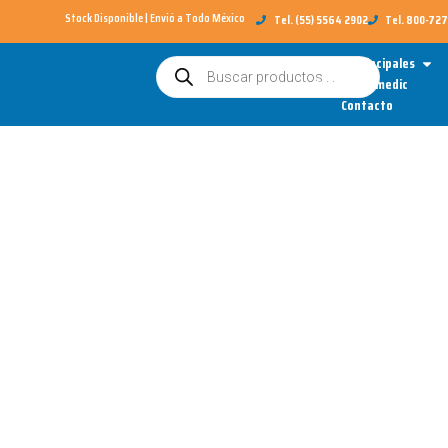
Ir
Stock Disponible | Envió a Todo México​
Tel. (55) 5564 2902
Tel. 800-72
al
Open
Categorías Principales
Búsqueda
contenido
de
Sobre Redimedic
productos
Contacto